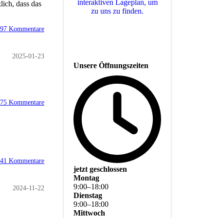
interaktiven La­ge­plan, um
lich, dass das
zu uns zu finden.
97 Kommentare
2025-01-23
Unsere Öffnungszeiten
75 Kommentare
41 Kommentare
jetzt geschlossen
Montag
9
:
00
–
18
:
00
2024-11-22
Dienstag
9
:
00
–
18
:
00
Mittwoch